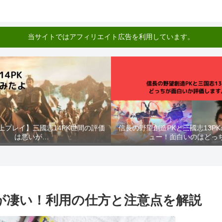
当サイトではアフィリエイト広告を利用しています。
以上プレイ】三國志14PK世間の評価
信長の野望創造PKと三國志13P
は悪いが…
ュー！面白いのはどっ
感が凄い！利用の仕方と注意点を解説