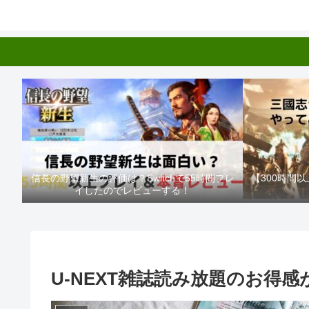
信長の野望新生の評価は？Switchで55時間プレ
【300時間
イしたのでレビューする！
U-NEXT雑誌読み放題のお得