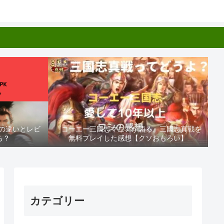
Kの違いとレビ
『コーエー三國志マニアが語る』三國志真戦を
ち？
無料プレイした感想【クソおもろい】
カテゴリー