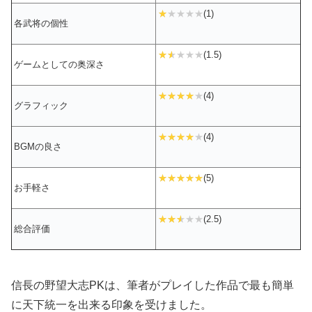
(1)
各武将の個性
(1.5)
ゲームとしての奥深さ
(4)
グラフィック
(4)
BGMの良さ
(5)
お手軽さ
(2.5)
総合評価
信長の野望大志PKは、筆者がプレイした作品で最も簡単
に天下統一を出来る印象を受けました。