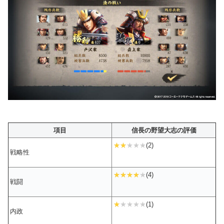
項目
信長の野望大志の評価
(2)
戦略性
(4)
戦闘
(1)
内政