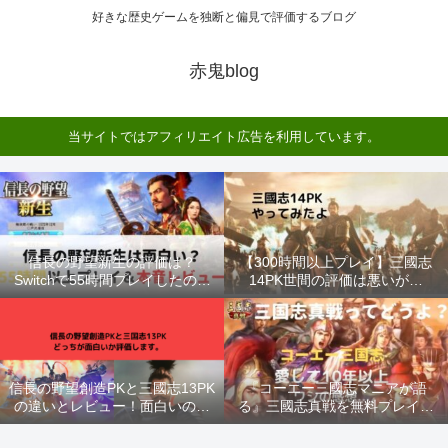
好きな歴史ゲームを独断と偏見で評価するブログ
赤鬼blog
当サイトではアフィリエイト広告を利用しています。
信長の野望新生の評価は？
【300時間以上プレイ】三國志
Switchで55時間プレイしたので
14PK世間の評価は悪いが…
レビューする！
信長の野望創造PKと三國志13PK
『コーエー三國志マニアが語
の違いとレビュー！面白いのは
る』三國志真戦を無料プレイし
どっち？
た感想【クソおもろい】