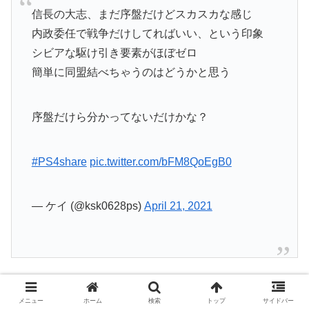
信長の大志、まだ序盤だけどスカスカな感じ
内政委任で戦争だけしてればいい、という印象
シビアな駆け引き要素がほぼゼロ
簡単に同盟結べちゃうのはどうかと思う
序盤だけら分かってないだけかな？
#PS4share
pic.twitter.com/bFM8QoEgB0
— ケイ (@ksk0628ps)
April 21, 2021
上記ツイートが芯をついています。
メニュー
ホーム
検索
トップ
サイドバー