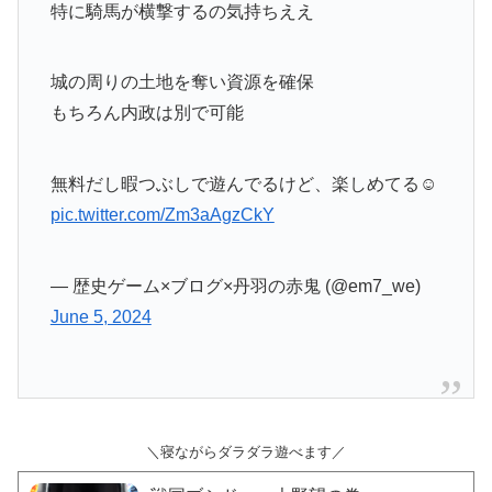
特に騎馬が横撃するの気持ちええ
城の周りの土地を奪い資源を確保
もちろん内政は別で可能
無料だし暇つぶしで遊んでるけど、楽しめてる☺️
pic.twitter.com/Zm3aAgzCkY
— 歴史ゲーム×ブログ×丹羽の赤鬼 (@em7_we)
June 5, 2024
＼寝ながらダラダラ遊べます／