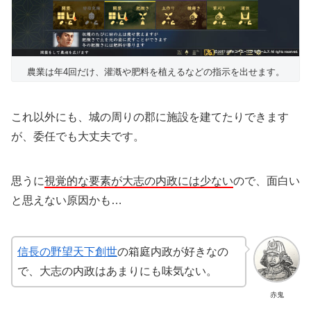
農業は年4回だけ、灌漑や肥料を植えるなどの指示を出せます。
これ以外にも、城の周りの郡に施設を建てたりできます
が、委任でも大丈夫です。
思うに
視覚的な要素が大志の内政には少ない
ので、面白い
と思えない原因かも…
信長の野望天下創世
の箱庭内政が好きなの
で、大志の内政はあまりにも味気ない。
赤鬼