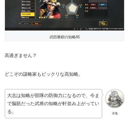
武田勝頼の知略85
高過ぎません？
どこぞの謀略家もビックリな高知略。
大志は知略が部隊の防御力になるので、今ま
で脳筋だった武将の知略が軒並み上がってい
る。
赤鬼